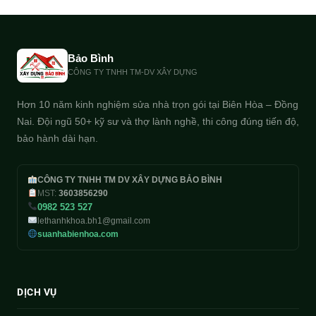
Bảo Bình
CÔNG TY TNHH TM-DV XÂY DỰNG
Hơn 10 năm kinh nghiệm sửa nhà trọn gói tại Biên Hòa – Đồng
Nai. Đội ngũ 50+ kỹ sư và thợ lành nghề, thi công đúng tiến độ,
bảo hành dài hạn.
CÔNG TY TNHH TM DV XÂY DỰNG BẢO BÌNH
MST:
3603856290
0982 523 527
lethanhkhoa.bh1@gmail.com
suanhabienhoa.com
DỊCH VỤ