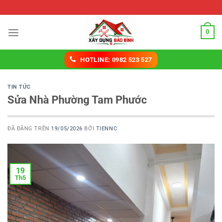
Chuyển
Sửa nhà Biên Hòa
đến
nội
0
dung
HOTLINE: 0982 523 527
TIN TỨC
Sửa Nhà Phường Tam Phước
ĐÃ ĐĂNG TRÊN
19/05/2026
BỞI
TIENNC
19
Th5