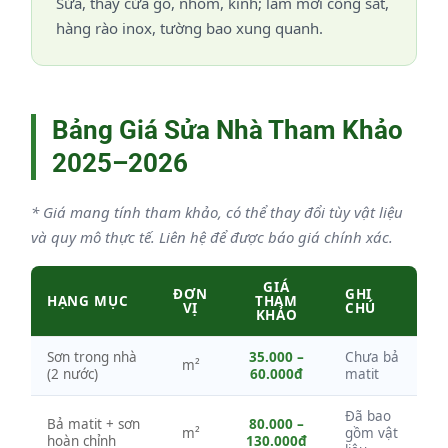
Sửa, thay cửa gỗ, nhôm, kính; làm mới cổng sắt,
hàng rào inox, tường bao xung quanh.
Bảng Giá Sửa Nhà Tham Khảo
2025–2026
* Giá mang tính tham khảo, có thể thay đổi tùy vật liệu
và quy mô thực tế. Liên hệ để được báo giá chính xác.
GIÁ
ĐƠN
GHI
HẠNG MỤC
THAM
VỊ
CHÚ
KHẢO
Sơn trong nhà
35.000 –
Chưa bả
m²
(2 nước)
60.000đ
matit
Đã bao
Bả matit + sơn
80.000 –
m²
gồm vật
hoàn chỉnh
130.000đ