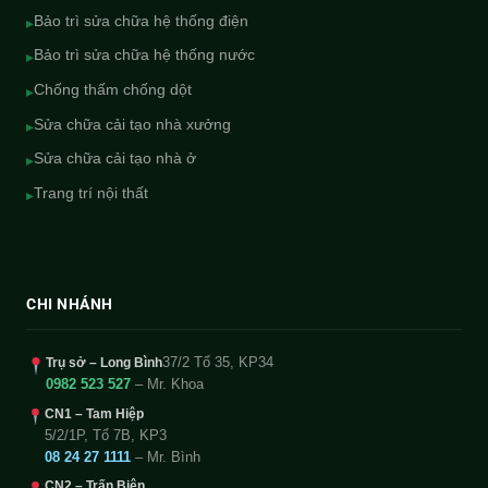
Bảo trì sửa chữa hệ thống điện
▸
Bảo trì sửa chữa hệ thống nước
▸
Chống thấm chống dột
▸
Sửa chữa cải tạo nhà xưởng
▸
Sửa chữa cải tạo nhà ở
▸
Trang trí nội thất
▸
CHI NHÁNH
37/2 Tổ 35, KP34
Trụ sở – Long Bình
0982 523 527
– Mr. Khoa
CN1 – Tam Hiệp
5/2/1P, Tổ 7B, KP3
08 24 27 1111
– Mr. Bình
CN2 – Trấn Biên