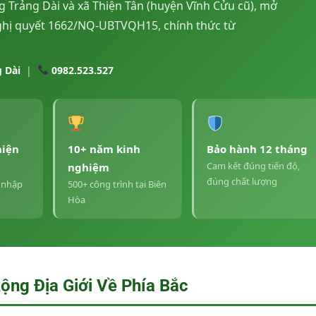
 Trảng Dài và xã Thiện Tân (huyện Vĩnh Cửu cũ), mở
Nghị quyết 1662/NQ-UBTVQH15, chính thức từ
 Dài
|
0982.523.527
hiện
10+ năm kinh
Bảo hành 12 tháng
Cam kết đúng tiến độ,
nghiệm
đúng chất lượng
 nhập
500+ công trình tại Biên
Hòa
ng Địa Giới Về Phía Bắc