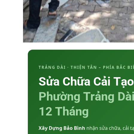
TRẢNG DÀI · THIỆN TÂN – PHÍA BẮC B
Sửa Chữa Cải Tạo
Phường Trảng Dài
12 Tháng
Xây Dựng Bảo Bình
nhận sửa chữa, cải t