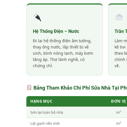
Hệ Thống Điện – Nước
Trần 
Đi lại hệ thống điện âm tường,
Làm mớ
thay ống nước, lắp thiết bị vệ
kệ tiv
sinh, bình nóng lạnh, máy bơm
theo k
tăng áp. Thợ lành nghề, có
chính 
chứng chỉ.
vẽ.
Bảng Tham Khảo Chi Phí Sửa Nhà Tại Ph
HẠNG MỤC
ĐƠN VỊ
Sơn lại toàn bộ nhà
m²
Lát gạch nền mới
m²