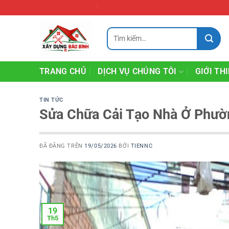
Chuyển
Sửa nhà Biên Hòa
đến
nội
Tìm
kiếm:
dung
TRANG CHỦ
DỊCH VỤ CHÚNG TÔI
GIỚI TH
TIN TỨC
Sửa Chữa Cải Tạo Nhà Ở Phườ
ĐÃ ĐĂNG TRÊN
19/05/2026
BỞI
TIENNC
19
Th5