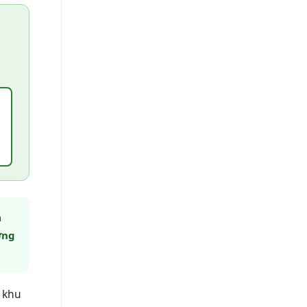
n
ờng
t khu