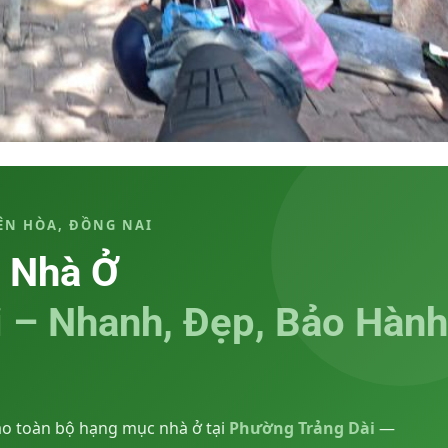
IÊN HÒA, ĐỒNG NAI
 Nhà Ở
 – Nhanh, Đẹp, Bảo Hành
ạo toàn bộ hạng mục nhà ở tại
Phường Trảng Dài
—