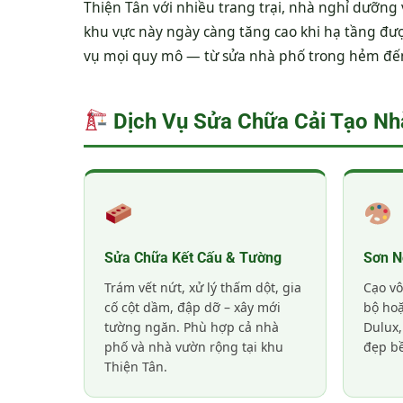
Thiện Tân với nhiều trang trại, nhà nghỉ dưỡng 
khu vực này ngày càng tăng cao khi hạ tầng đ
vụ mọi quy mô — từ sửa nhà phố trong hẻm đến 
Dịch Vụ Sửa Chữa Cải Tạo Nh
Sửa Chữa Kết Cấu & Tường
Sơn N
Trám vết nứt, xử lý thấm dột, gia
Cạo vô
cố cột dầm, đập dỡ – xây mới
bộ ho
tường ngăn. Phù hợp cả nhà
Dulux,
phố và nhà vườn rộng tại khu
đẹp bề
Thiện Tân.