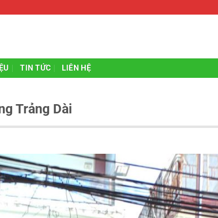
IỆU
TIN TỨC
LIÊN HỆ
ng Trảng Dài