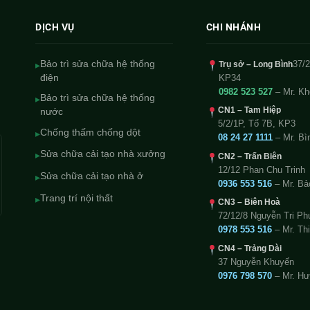
DỊCH VỤ
CHI NHÁNH
Bảo trì sửa chữa hệ thống
37/2
Trụ sở – Long Bình
▸
điện
KP34
0982 523 527
– Mr. Kh
Bảo trì sửa chữa hệ thống
▸
CN1 – Tam Hiệp
nước
5/2/1P, Tổ 7B, KP3
Chống thấm chống dột
▸
08 24 27 1111
– Mr. Bì
Sửa chữa cải tạo nhà xưởng
▸
CN2 – Trấn Biên
12/12 Phan Chu Trinh
Sửa chữa cải tạo nhà ở
▸
0936 553 516
– Mr. Bả
Trang trí nội thất
▸
CN3 – Biên Hoà
72/12/8 Nguyễn Tri P
0978 553 516
– Mr. Th
CN4 – Trảng Dài
37 Nguyễn Khuyến
0976 798 570
– Mr. H