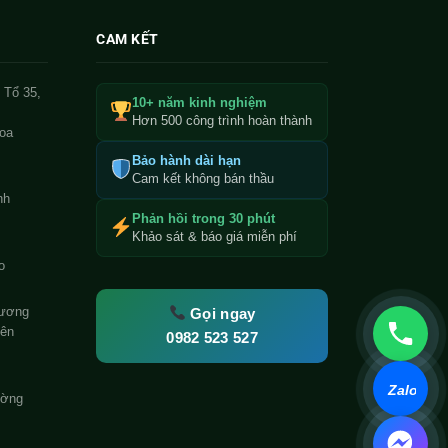
CAM KẾT
 Tổ 35,
10+ năm kinh nghiệm
Hơn 500 công trình hoàn thành
oa
Bảo hành dài hạn
Cam kết không bán thầu
nh
Phản hồi trong 30 phút
Khảo sát & báo giá miễn phí
o
Gọi ngay
hương
iên
0982 523 527
Zalo
ường