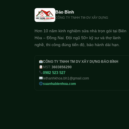
Bảo Bình
CÔNG TY TNHH TM-DV XÂY DỰNG
Hơn 10 năm kinh nghiệm sửa nhà trọn gói tại Biên
Hòa – Đồng Nai. Đội ngũ 50+ kỹ sư và thợ lành
nghề, thi công đúng tiến độ, bảo hành dài hạn.
CÔNG TY TNHH TM DV XÂY DỰNG BẢO BÌNH
MST:
3603856290
0982 523 527
lethanhkhoa.bh1@gmail.com
suanhabienhoa.com