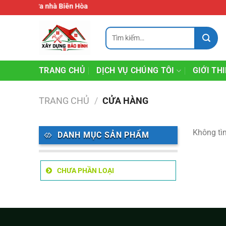
Chuyển
Sửa nhà Biên Hòa
đến
nội
Tìm
kiếm:
dung
TRANG CHỦ
DỊCH VỤ CHÚNG TÔI
GIỚI TH
TRANG CHỦ
/
CỬA HÀNG
Không tì
DANH MỤC SẢN PHẨM
CHƯA PHẦN LOẠI