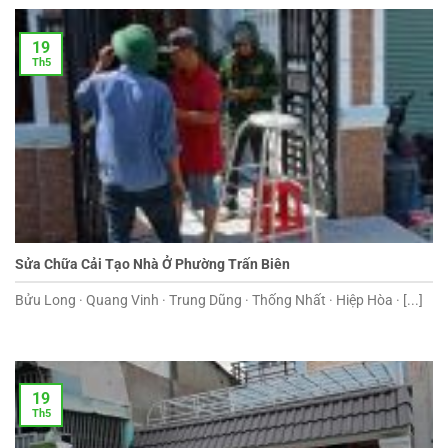
19
Th5
Sửa Chữa Cải Tạo Nhà Ở Phường Trấn Biên
Bửu Long · Quang Vinh · Trung Dũng · Thống Nhất · Hiệp Hòa · [...]
19
Th5