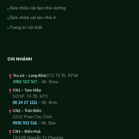
Sửa chữa cải tạo nhà xưởng
▸
Sửa chữa cải tạo nhà ở
▸
Trang trí nội thất
▸
CHI NHÁNH
37/2 Tổ 35, KP34
Trụ sở – Long Bình
0982 523 527
– Mr. Khoa
CN1 – Tam Hiệp
5/2/1P, Tổ 7B, KP3
08 24 27 1111
– Mr. Bình
CN2 – Trấn Biên
12/12 Phan Chu Trinh
0936 553 516
– Mr. Bảo
CN3 – Biên Hoà
72/12/8 Nguyễn Tri Phương