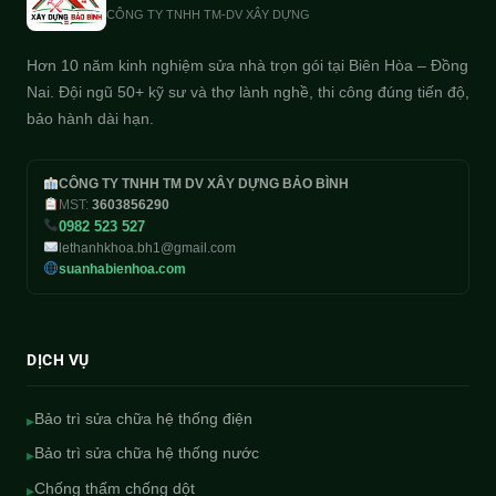
CÔNG TY TNHH TM-DV XÂY DỰNG
Hơn 10 năm kinh nghiệm sửa nhà trọn gói tại Biên Hòa – Đồng
Nai. Đội ngũ 50+ kỹ sư và thợ lành nghề, thi công đúng tiến độ,
bảo hành dài hạn.
CÔNG TY TNHH TM DV XÂY DỰNG BẢO BÌNH
MST:
3603856290
0982 523 527
lethanhkhoa.bh1@gmail.com
suanhabienhoa.com
DỊCH VỤ
Bảo trì sửa chữa hệ thống điện
▸
Bảo trì sửa chữa hệ thống nước
▸
Chống thấm chống dột
▸