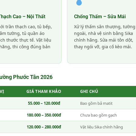
Thạch Cao – Nội Thất
Chống Thấm – Sửa Mái
i trần thạch cao, tủ bếp,
Xử lý thấm sân thượng, tường
i âm tường, tủ quần áo
ngoài, nhà vệ sinh bằng Sika
ích thước thực tế. Vật liệu
chính hãng. Sửa mái tôn dột,
hãng, thi công đúng bản
thay ngói vỡ, gia cố kèo mái.
hường Phước Tân 2026
VỊ
GIÁ THAM KHẢO
GHI CHÚ
55.000 – 120.000đ
Bao gồm bả matit
180.000 – 350.000đ
Chưa bao gồm gạch
120.000 – 280.000đ
Vật liệu Sika chính hãng