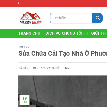
Chuyển
Sửa nhà Biên Hòa
đến
nội
Tìm
kiếm:
dung
TRANG CHỦ
DỊCH VỤ CHÚNG TÔI
GIỚI TH
TIN TỨC
Sửa Chữa Cải Tạo Nhà Ở Phườ
ĐÃ ĐĂNG TRÊN
19/05/2026
BỞI
TIENNC
19
Th5