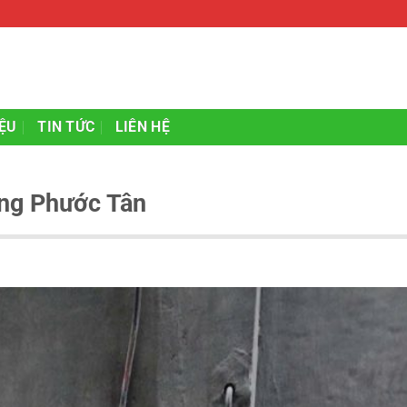
IỆU
TIN TỨC
LIÊN HỆ
ng Phước Tân