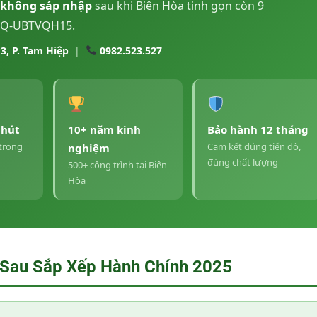
 không sáp nhập
sau khi Biên Hòa tinh gọn còn 9
/NQ-UBTVQH15.
P3, P. Tam Hiệp
|
0982.523.527
phút
10+ năm kinh
Bảo hành 12 tháng
 trong
Cam kết đúng tiến độ,
nghiệm
đúng chất lượng
500+ công trình tại Biên
Hòa
 Sau Sắp Xếp Hành Chính 2025