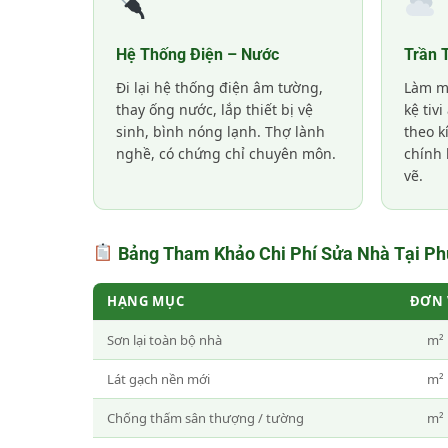
Hệ Thống Điện – Nước
Trần 
Đi lại hệ thống điện âm tường,
Làm mớ
thay ống nước, lắp thiết bị vệ
kệ tiv
sinh, bình nóng lạnh. Thợ lành
theo k
nghề, có chứng chỉ chuyên môn.
chính 
vẽ.
Bảng Tham Khảo Chi Phí Sửa Nhà Tại P
HẠNG MỤC
ĐƠN 
Sơn lại toàn bộ nhà
m²
Lát gạch nền mới
m²
Chống thấm sân thượng / tường
m²