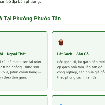
toàn bộ địa bàn phường.
à Tại Phường Phước Tân
ội – Ngoại Thất
Lát Gạch – Sàn Gỗ
i cũ, bả matit, sơn lại toàn
Bóc gạch cũ, lát gạch nền mới
ặc từng phòng. Dùng sơn
ốp gạch nhà tắm, lắp sàn gỗ
 Kova, Jotun chính hãng —
công nghiệp, sàn nhựa giả gỗ
n theo thời gian.
theo phong cách hiện đại.