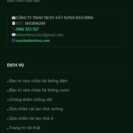
bảo hành dài hạn.
CÔNG TY TNHH TM DV XÂY DỰNG BẢO BÌNH
MST:
3603856290
0982 523 527
lethanhkhoa.bh1@gmail.com
suanhabienhoa.com
DỊCH VỤ
Bảo trì sửa chữa hệ thống điện
▸
Bảo trì sửa chữa hệ thống nước
▸
Chống thấm chống dột
▸
Sửa chữa cải tạo nhà xưởng
▸
Sửa chữa cải tạo nhà ở
▸
Trang trí nội thất
▸