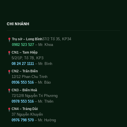
CHI NHÁNH
37/2 Tổ 35, KP34
Trụ sở – Long Bình
0982 523 527
– Mr. Khoa
CN1 – Tam Hiệp
5/2/1P, Tổ 7B, KP3
08 24 27 1111
– Mr. Bình
CN2 – Trấn Biên
12/12 Phan Chu Trinh
0936 553 516
– Mr. Bảo
CN3 – Biên Hoà
72/12/8 Nguyễn Tri Phương
0978 553 516
– Mr. Thiên
CN4 – Trảng Dài
37 Nguyễn Khuyến
0976 798 570
– Mr. Hường