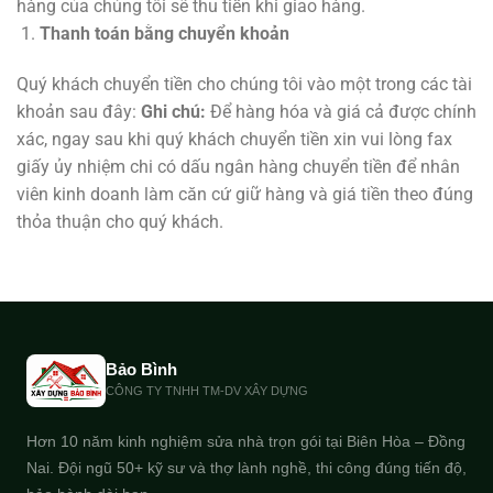
hàng của chúng tôi sẽ thu tiền khi giao hàng.
Thanh toán bằng chuyển khoản
Quý khách chuyển tiền cho chúng tôi vào một trong các tài
khoản sau đây:
Ghi chú:
Để hàng hóa và giá cả được chính
xác, ngay sau khi quý khách chuyển tiền xin vui lòng fax
giấy ủy nhiệm chi có dấu ngân hàng chuyển tiền để nhân
viên kinh doanh làm căn cứ giữ hàng và giá tiền theo đúng
thỏa thuận cho quý khách.
Bảo Bình
CÔNG TY TNHH TM-DV XÂY DỰNG
Hơn 10 năm kinh nghiệm sửa nhà trọn gói tại Biên Hòa – Đồng
Nai. Đội ngũ 50+ kỹ sư và thợ lành nghề, thi công đúng tiến độ,